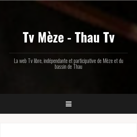
Aller
au
contenu
principal
Tv Mèze - Thau Tv
La web Tv libre, indépendante et participative de Mèze et du
bassin de Thau