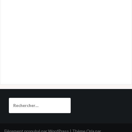
Rechercher :
Fièrement propulsé par WordPress
|
Thème
Oria
par