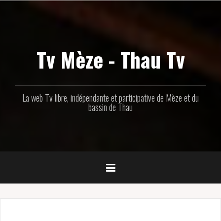
Aller
au
contenu
principal
Tv Mèze - Thau Tv
La web Tv libre, indépendante et participative de Mèze et du
bassin de Thau