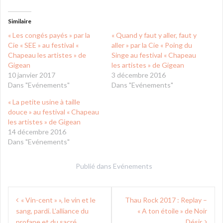
Similaire
« Les congés payés » par la
« Quand y faut y aller, faut y
Cie « SEE » au festival «
aller » par la Cie « Poing du
Chapeau les artistes » de
Singe au festival « Chapeau
Gigean
les artistes » de Gigean
10 janvier 2017
3 décembre 2016
Dans "Evénements"
Dans "Evénements"
« La petite usine à taille
douce » au festival « Chapeau
les artistes » de Gigean
14 décembre 2016
Dans "Evénements"
Publié dans
Evénements
Navigation
« Vin-cent » », le vin et le
Thau Rock 2017 : Replay –
de
sang, pardi. L’alliance du
« A ton étoile » de Noir
profane et du sacré
Désir