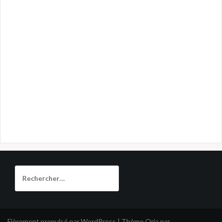
Rechercher :
Fièrement propulsé par WordPress
|
Thème
Oria
par