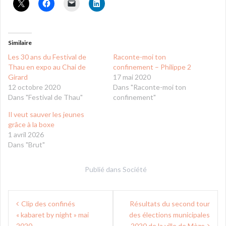
Similaire
Les 30 ans du Festival de
Raconte-moi ton
Thau en expo au Chai de
confinement – Philippe 2
Girard
17 mai 2020
12 octobre 2020
Dans "Raconte-moi ton
Dans "Festival de Thau"
confinement"
Il veut sauver les jeunes
grâce à la boxe
1 avril 2026
Dans "Brut"
Publié dans
Société
Navigation
Clip des confinés
Résultats du second tour
de
« kabaret by night » mai
des élections municipales
2020
2020 de la ville de Mèze