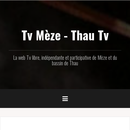
Aller
au
contenu
principal
Tv Mèze - Thau Tv
La web Tv libre, indépendante et participative de Mèze et du
bassin de Thau