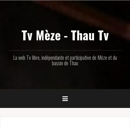
Aller
au
contenu
principal
Tv Mèze - Thau Tv
La web Tv libre, indépendante et participative de Mèze et du
bassin de Thau