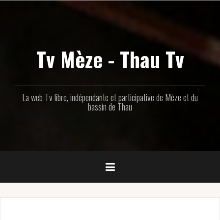
Aller
au
contenu
principal
Tv Mèze - Thau Tv
La web Tv libre, indépendante et participative de Mèze et du
bassin de Thau