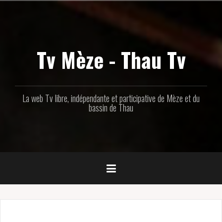
Aller
au
contenu
principal
Tv Mèze - Thau Tv
La web Tv libre, indépendante et participative de Mèze et du
bassin de Thau