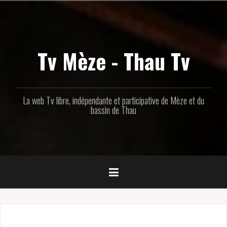
Aller
au
contenu
principal
Tv Mèze - Thau Tv
La web Tv libre, indépendante et participative de Mèze et du
bassin de Thau