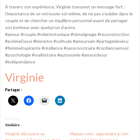
À travers son expérience, Virginie transmet un message fort :
l’importance de se retrouver soi-même, de ne pas s’oublier dans le
couple et de chercher un équilibre personnel avant de partager
son bonheur avec quelqu’un d’autre.
#amour #couple #relationtoxique #témoignage #reconstruction
#estimeDesoi #bienetre #solitude #amoursain #partagedevécu
#femmeinspirante #résilience #sereconstruire #confianceensoi
#psychologie #vraihistoire #autonomie #amourdesoi
#indépendance
Virginie
Partager :
Similaire
Virginie découvre sa
Maman solo : apprendre à s’en
grossesse à 7 mois : un choc
sortir et à être heureuse