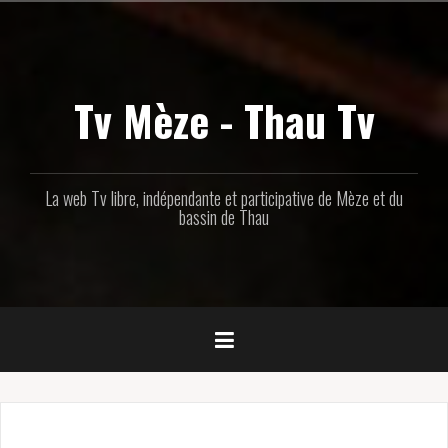
Aller
au
contenu
principal
Tv Mèze - Thau Tv
La web Tv libre, indépendante et participative de Mèze et du
bassin de Thau