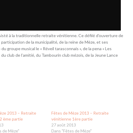
té à la traditionnelle retraite vénitienne. Ce défilé d’ouverture de
a participation de la municipalité, de la reine de Mèze, et ses
 du groupe musical le « Réveil tarasconnais », de la pena « Les
, du club de l’amitié, du Tambourin club mézois, de la Jeune Lance
èze 2013 – Retraite
Fêtes de Mèze 2013 – Retraite
2 ème partie
vénitienne 1ère partie
13
27 août 2013
s de Mèze"
Dans "Fêtes de Mèze"