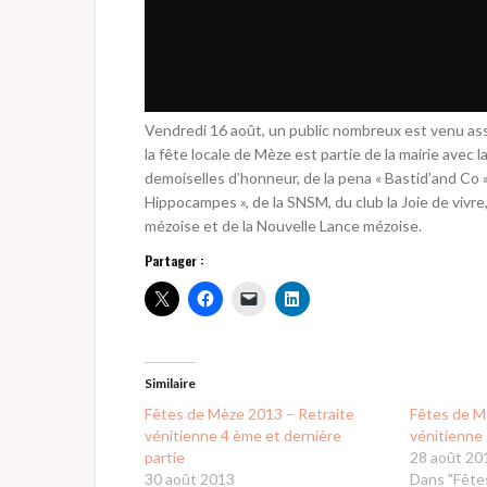
Vendredi 16 août, un public nombreux est venu assis
la fête locale de Mèze est partie de la mairie avec l
demoiselles d’honneur, de la pena « Bastid’and Co »
Hippocampes », de la SNSM, du club la Joie de vivre
mézoise et de la Nouvelle Lance mézoise.
Partager :
Similaire
Fêtes de Mèze 2013 – Retraite
Fêtes de M
vénitienne 4 ème et dernière
vénitienne 
partie
28 août 20
30 août 2013
Dans "Fête