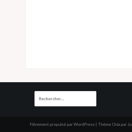
Rechercher :
Fièrement propulsé par WordPress
|
Thème
Oria
par J