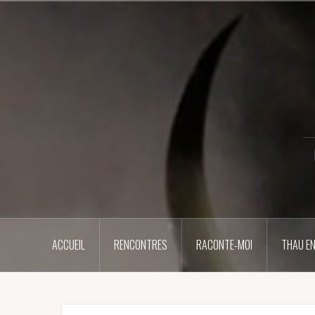
Aller
au
contenu
principal
ACCUEIL
RENCONTRES
RACONTE-MOI
THAU EN