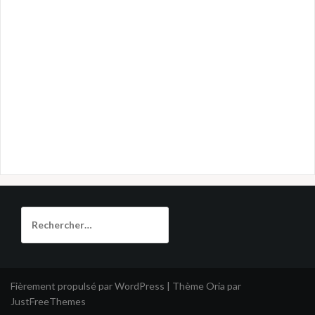
Rechercher :
Fièrement propulsé par WordPress
|
Thème
Oria
par
JustFreeThemes