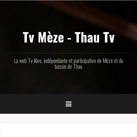
Aller
au
contenu
principal
Tv Mèze - Thau Tv
La web Tv libre, indépendante et participative de Mèze et du
bassin de Thau