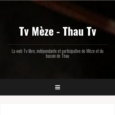
Aller
au
contenu
principal
Tv Mèze - Thau Tv
La web Tv libre, indépendante et participative de Mèze et du
bassin de Thau