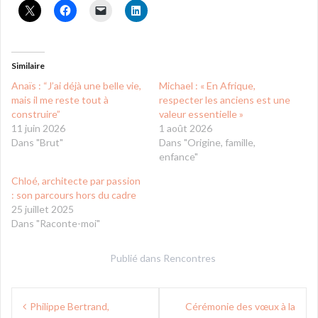
Similaire
Anaïs : “J’ai déjà une belle vie,
Michael : « En Afrique,
mais il me reste tout à
respecter les anciens est une
construire”
valeur essentielle »
11 juin 2026
1 août 2026
Dans "Brut"
Dans "Origine, famille,
enfance"
Chloé, architecte par passion
: son parcours hors du cadre
25 juillet 2025
Dans "Raconte-moi"
Publié dans
Rencontres
Navigation
Philippe Bertrand,
Cérémonie des vœux à la