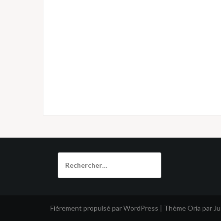
Rechercher :
Fièrement propulsé par WordPress
|
Thème
Oria
par J