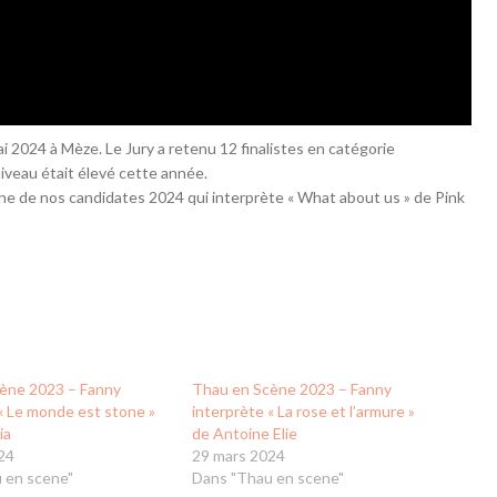
ai 2024 à Mèze. Le Jury a retenu 12 finalistes en catégorie
e niveau était élevé cette année.
 l’une de nos candidates 2024 qui interprète « What about us » de Pink
ène 2023 – Fanny
Thau en Scène 2023 – Fanny
« Le monde est stone »
interprète « La rose et l’armure »
ia
de Antoine Elie
24
29 mars 2024
 en scene"
Dans "Thau en scene"