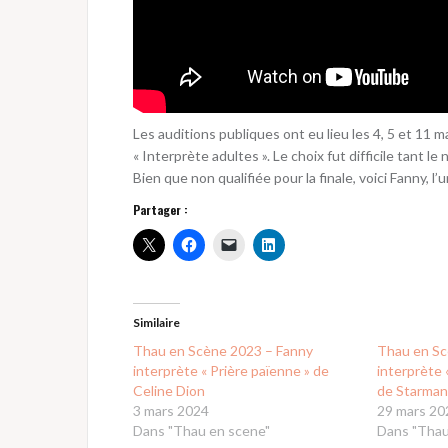
Les auditions publiques ont eu lieu les 4, 5 et 11 m
« Interprète adultes ». Le choix fut difficile tant l
Bien que non qualifiée pour la finale, voici Fanny,
Partager :
Similaire
Thau en Scène 2023 – Fanny
Thau en Sc
interprète « Prière païenne » de
interprète 
Celine Dion
de Starman
3 mars 2024
29 mars 20
Dans "Thau en scene"
Dans "Thau