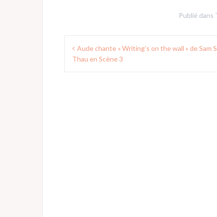
Publié dans
Navigation
Aude chante « Writing’s on the wall » de Sam 
de
Thau en Scène 3
l’article