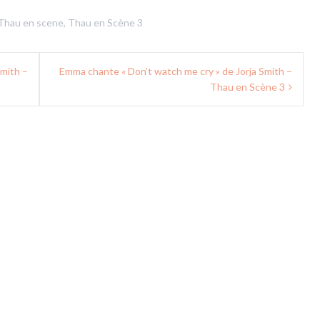
Thau en scene
,
Thau en Scène 3
Smith –
Emma chante « Don’t watch me cry » de Jorja Smith –
Thau en Scène 3