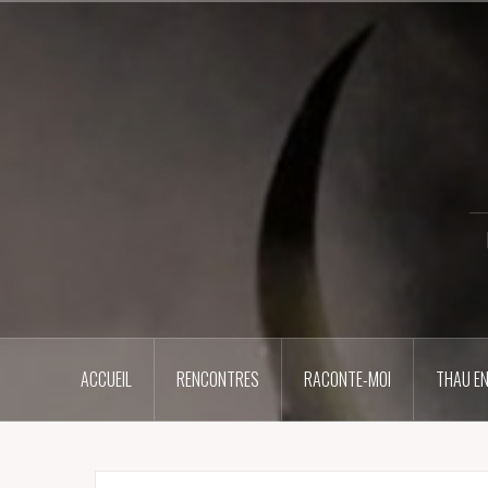
Aller
au
contenu
principal
ACCUEIL
RENCONTRES
RACONTE-MOI
THAU EN