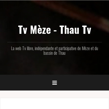
Aller
au
contenu
principal
Tv Mèze - Thau Tv
La web Tv libre, indépendante et participative de Mèze et du
bassin de Thau