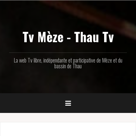
Aller
au
contenu
principal
Tv Mèze - Thau Tv
La web Tv libre, indépendante et participative de Mèze et du
bassin de Thau