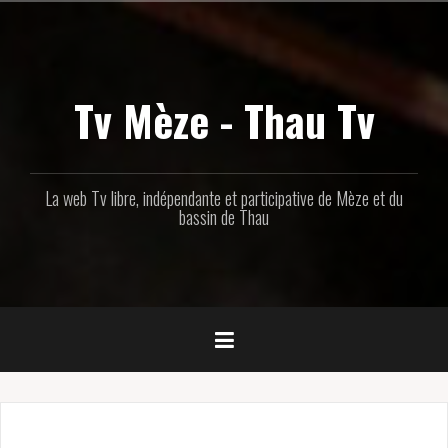
Aller
au
contenu
principal
Tv Mèze - Thau Tv
La web Tv libre, indépendante et participative de Mèze et du
bassin de Thau