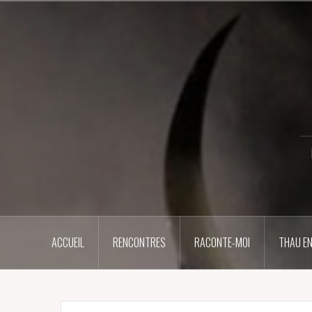
Aller
au
contenu
principal
ACCUEIL
RENCONTRES
RACONTE-MOI
THAU EN