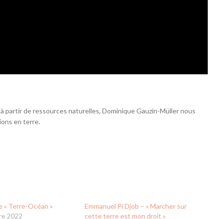
à partir de ressources naturelles, Dominique Gauzin-Müller nous
ions en terre.
e « Terre-Océan »
Emmanuel Pi Djob – « Marcher sur
re 2022
cette terre est mon droit »