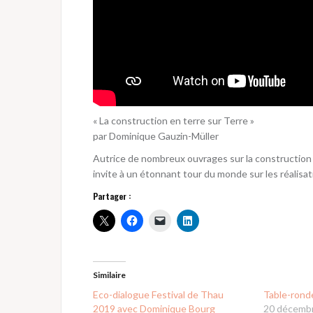
« La construction en terre sur Terre »
par Dominique Gauzin-Müller
Autrice de nombreux ouvrages sur la construction 
invite à un étonnant tour du monde sur les réalisat
Partager :
Similaire
Eco-dialogue Festival de Thau
Table-rond
2019 avec Dominique Bourg
20 décemb