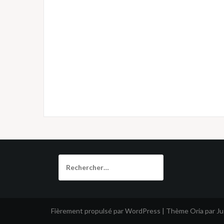
Rechercher :
Fièrement propulsé par WordPress
|
Thème
Oria
par J