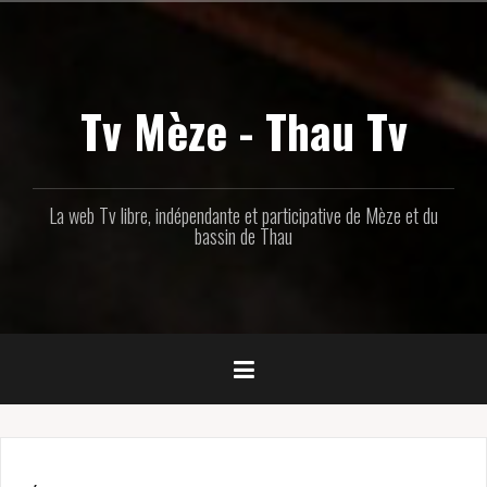
Aller
au
contenu
principal
Tv Mèze - Thau Tv
La web Tv libre, indépendante et participative de Mèze et du
bassin de Thau