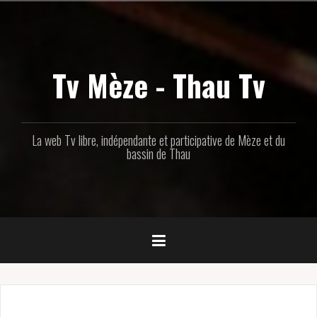
Aller
au
contenu
principal
Tv Mèze - Thau Tv
La web Tv libre, indépendante et participative de Mèze et du
bassin de Thau