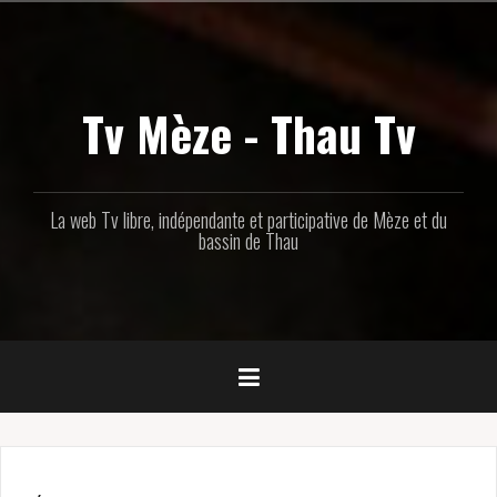
Aller
au
contenu
principal
Tv Mèze - Thau Tv
La web Tv libre, indépendante et participative de Mèze et du
bassin de Thau