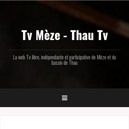
Aller
au
contenu
principal
Tv Mèze - Thau Tv
La web Tv libre, indépendante et participative de Mèze et du
bassin de Thau