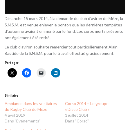
Dimanche 15 mars 2014, à la demande du club d’aviron de Mèze, la
S.N.S.M. est venue enlever le ponton que les dernières tempêtes
d’automne avaient emmené par le fond. Les corps morts présents
ont également été retiré.
Le club d’aviron souhaite remercier tout particulièrement Alain
Bastide de la S.N.S.M. pour le travail effectué gracieusement.
Partager :
Similaire
Ambiance dans les vestiaires
Corso 2014 – Le groupe
du Rugby Club de Mèze
« Disco Club »
4 avril 2019
1 juillet 2014
Dans "Evénements"
Dans "Corso"