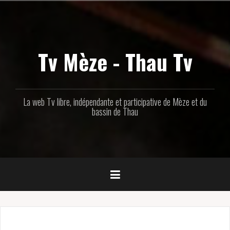
Aller
au
contenu
principal
Tv Mèze - Thau Tv
La web Tv libre, indépendante et participative de Mèze et du
bassin de Thau