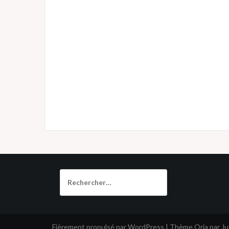
Rechercher :
Fièrement propulsé par WordPress
|
Thème
Oria
par J