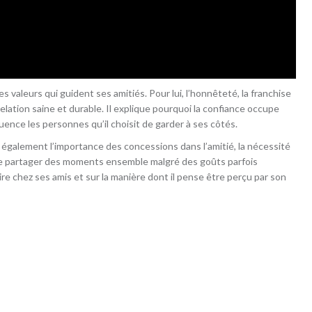
s valeurs qui guident ses amitiés. Pour lui, l’honnêteté, la franchise
relation saine et durable. Il explique pourquoi la confiance occupe
uence les personnes qu’il choisit de garder à ses côtés.
 également l’importance des concessions dans l’amitié, la nécessité
r de partager des moments ensemble malgré des goûts parfois
dmire chez ses amis et sur la manière dont il pense être perçu par son