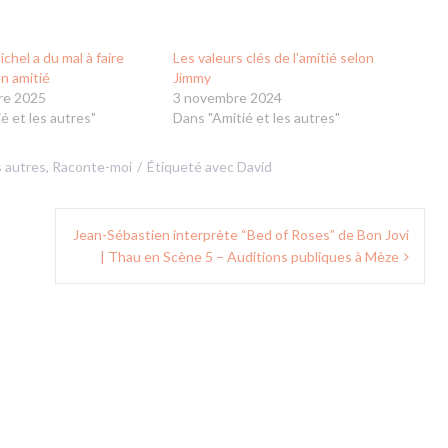
chel a du mal à faire
Les valeurs clés de l’amitié selon
n amitié
Jimmy
re 2025
3 novembre 2024
é et les autres"
Dans "Amitié et les autres"
s autres
,
Raconte-moi
Étiqueté avec
David
Jean-Sébastien interprète “Bed of Roses” de Bon Jovi
| Thau en Scène 5 – Auditions publiques à Mèze