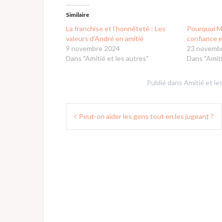
Similaire
La franchise et l’honnêteté : Les
Pourquoi Mi
valeurs d’André en amitié
confiance e
9 novembre 2024
23 novemb
Dans "Amitié et les autres"
Dans "Amiti
Publié dans
Amitié et le
Navigation
Peut-on aider les gens tout en les jugeant ?
de
l’article