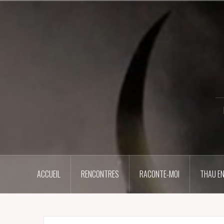
Aller
au
contenu
principal
ACCUEIL
RENCONTRES
RACONTE-MOI
THAU EN