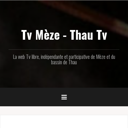
Aller
au
contenu
principal
Tv Mèze - Thau Tv
La web Tv libre, indépendante et participative de Mèze et du
bassin de Thau