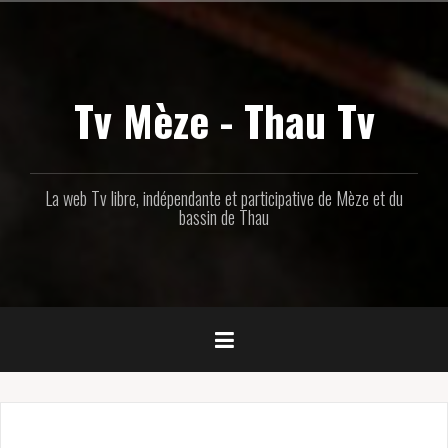
Aller
au
contenu
principal
Tv Mèze - Thau Tv
La web Tv libre, indépendante et participative de Mèze et du
bassin de Thau