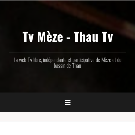
Aller
au
contenu
principal
Tv Mèze - Thau Tv
La web Tv libre, indépendante et participative de Mèze et du
bassin de Thau