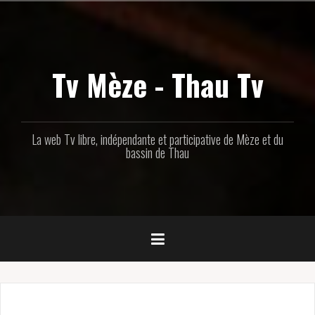
Aller
au
contenu
principal
Tv Mèze - Thau Tv
La web Tv libre, indépendante et participative de Mèze et du
bassin de Thau