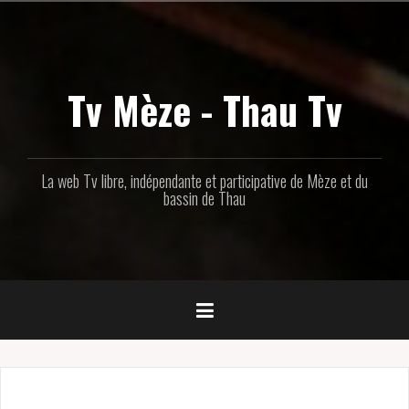
Aller
au
contenu
principal
Tv Mèze - Thau Tv
La web Tv libre, indépendante et participative de Mèze et du
bassin de Thau