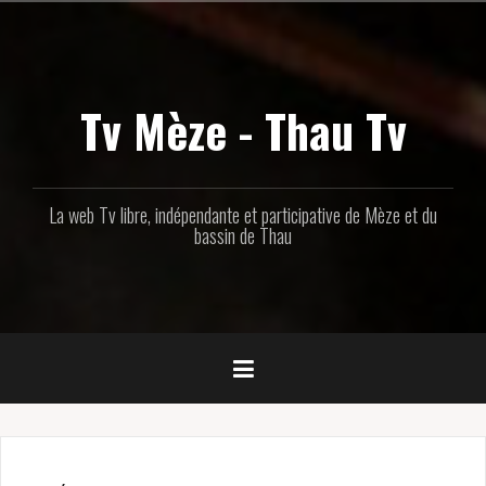
Aller
au
contenu
principal
Tv Mèze - Thau Tv
La web Tv libre, indépendante et participative de Mèze et du
bassin de Thau