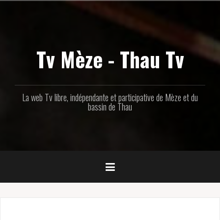
Aller
au
contenu
principal
Tv Mèze - Thau Tv
La web Tv libre, indépendante et participative de Mèze et du
bassin de Thau