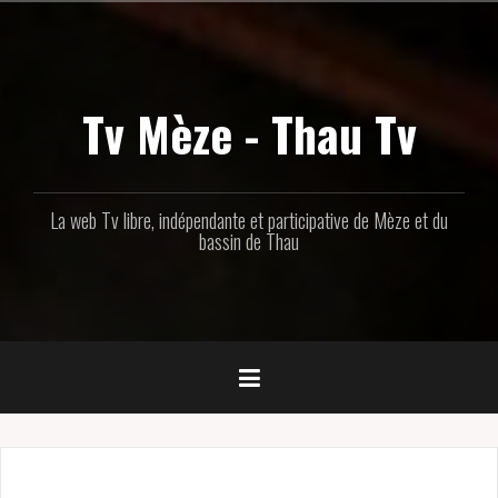
Aller
au
contenu
principal
Tv Mèze - Thau Tv
La web Tv libre, indépendante et participative de Mèze et du
bassin de Thau