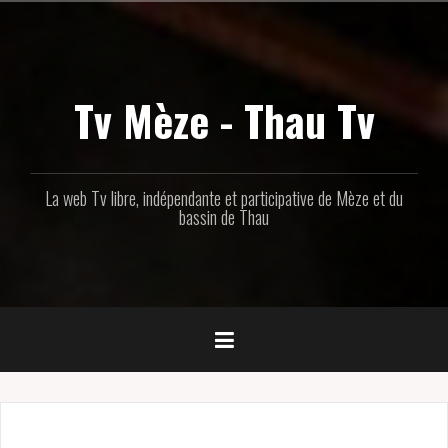
Aller
au
contenu
principal
Tv Mèze - Thau Tv
La web Tv libre, indépendante et participative de Mèze et du
bassin de Thau