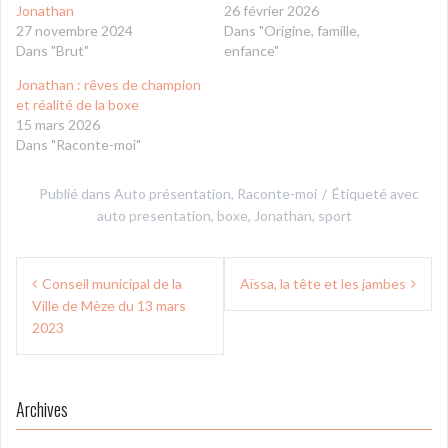
Jonathan
26 février 2026
27 novembre 2024
Dans "Origine, famille,
Dans "Brut"
enfance"
Jonathan : rêves de champion
et réalité de la boxe
15 mars 2026
Dans "Raconte-moi"
Publié dans
Auto présentation
,
Raconte-moi
Étiqueté avec
auto presentation
,
boxe
,
Jonathan
,
sport
Navigation
Conseil municipal de la
Aïssa, la tête et les jambes
de
Ville de Mèze du 13 mars
l’article
2023
Archives