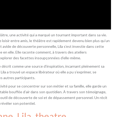
éâtre, une activité qui a marqué un tournant important dans sa vie.
loisir entre amis, le théâtre est rapidement devenu bien plus qu’un
t avide de découverte personnelle, Lila s’est investie dans cette
 en elle. Elle raconte comment, à travers des ateliers
u explorer des facettes insoupçonnées d’elle-même.
e décrit comme une source d’inspiration, incarnant pleinement sa
ila a trouvé un espace libérateur où elle a pu s’exprimer, se
es autres participants.
vité pour se concentrer sur son métier et sa famille, elle garde un
able bouffée d’air dans son quotidien. À travers son témoignage,
 outil de découverte de soi et de dépassement personnel. Un récit
 révéler son potentiel.
nne
, 
Lila
, 
theatre