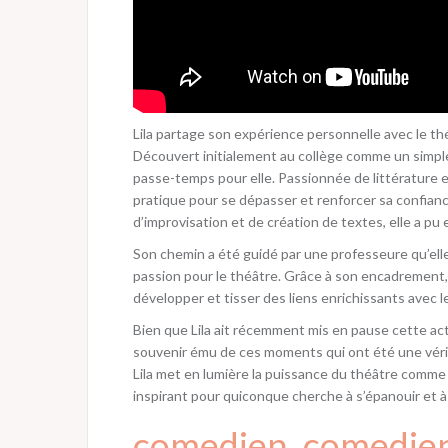
Lila partage son expérience personnelle avec le th
Découvert initialement au collège comme un simple 
passe-temps pour elle. Passionnée de littérature e
pratique pour se dépasser et renforcer sa confiance
d’improvisation et de création de textes, elle a p
Son chemin a été guidé par une professeure qu’ell
passion pour le théâtre. Grâce à son encadrement, L
développer et tisser des liens enrichissants avec l
Bien que Lila ait récemment mis en pause cette acti
souvenir ému de ces moments qui ont été une vérit
Lila met en lumière la puissance du théâtre comme
inspirant pour quiconque cherche à s’épanouir et à
comedien
, 
comedie