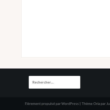
Rechercher :
Fièrement propulsé par WordPress
|
Thème
Oria
par J