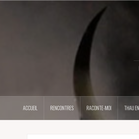
Aller
au
contenu
principal
ACCUEIL
RENCONTRES
RACONTE-MOI
THAU EN