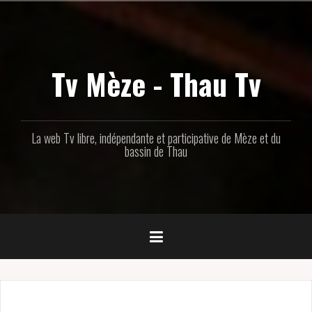
Aller
au
contenu
principal
Tv Mèze - Thau Tv
La web Tv libre, indépendante et participative de Mèze et du
bassin de Thau