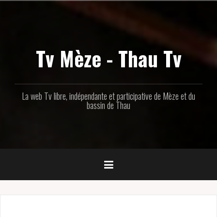
Aller
au
contenu
principal
Tv Mèze - Thau Tv
La web Tv libre, indépendante et participative de Mèze et du
bassin de Thau