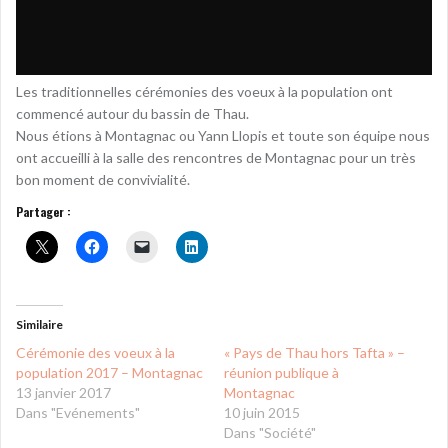
Les traditionnelles cérémonies des voeux à la population ont
commencé autour du bassin de Thau.
Nous étions à Montagnac ou Yann Llopis et toute son équipe nous
ont accueilli à la salle des rencontres de Montagnac pour un très
bon moment de convivialité.
Partager :
Similaire
Cérémonie des voeux à la
« Pays de Thau hors Tafta » –
population 2017 – Montagnac
réunion publique à
13 janvier 2017
Montagnac
Dans "Evénements"
10 juin 2015
Dans "Société"