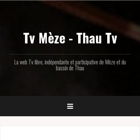
Aller
au
contenu
principal
Tv Mèze - Thau Tv
La web Tv libre, indépendante et participative de Mèze et du
bassin de Thau