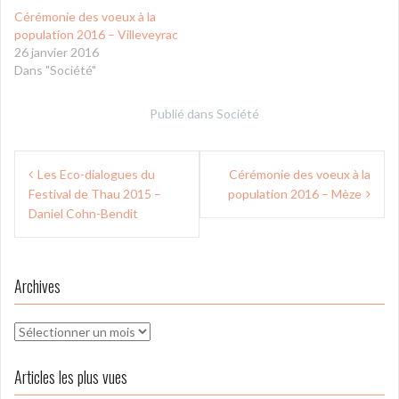
Cérémonie des voeux à la
population 2016 – Villeveyrac
26 janvier 2016
Dans "Société"
Publié dans
Société
Navigation
Les Eco-dialogues du
Cérémonie des voeux à la
de
Festival de Thau 2015 –
population 2016 – Mèze
l’article
Daniel Cohn-Bendit
Archives
Archives
Articles les plus vues