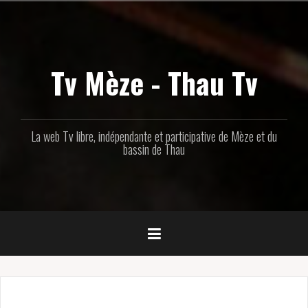
Aller
au
contenu
principal
Tv Mèze - Thau Tv
La web Tv libre, indépendante et participative de Mèze et du
bassin de Thau