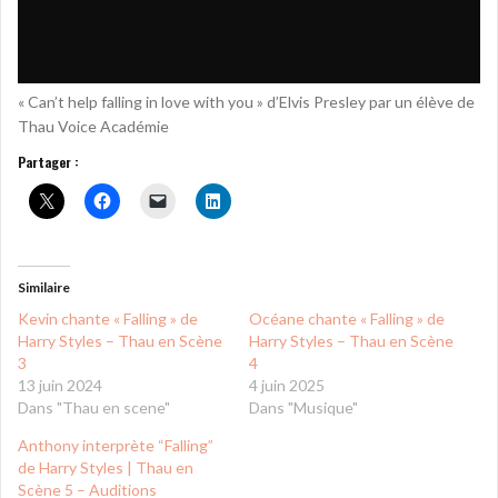
« Can’t help falling in love with you » d’Elvis Presley par un élève de
Thau Voice Académie
Partager :
Similaire
Kevin chante « Falling » de
Océane chante « Falling » de
Harry Styles – Thau en Scène
Harry Styles – Thau en Scène
3
4
13 juin 2024
4 juin 2025
Dans "Thau en scene"
Dans "Musique"
Anthony interprète “Falling”
de Harry Styles | Thau en
Scène 5 – Auditions