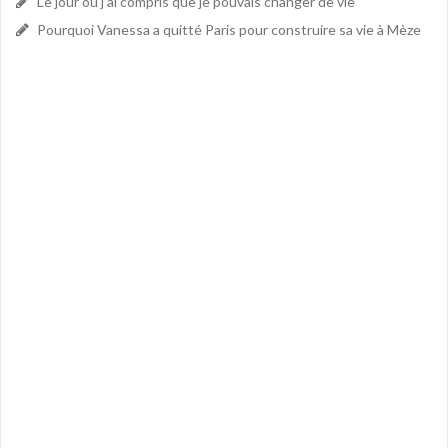
Le jour où j’ai compris que je pouvais changer de vie
Pourquoi Vanessa a quitté Paris pour construire sa vie à Mèze