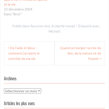
et la vie
12 décembre 2024
Dans "Brut"
Publié dans
Raconte-moi
,
Scolartié travail
Étiqueté avec
Michel1
Navigation
De l’aide à l’abus :
Quand un berger recrée du
de
comment j’ai repris le
lien, de la nature et de
l’article
contrôle de ma vie
l’espoir
Archives
Archives
Articles les plus vues