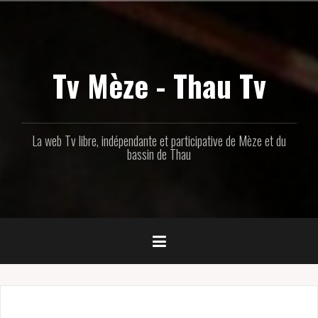
Aller
au
contenu
principal
Tv Mèze - Thau Tv
La web Tv libre, indépendante et participative de Mèze et du
bassin de Thau