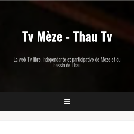
Aller
au
contenu
principal
Tv Mèze - Thau Tv
La web Tv libre, indépendante et participative de Mèze et du
bassin de Thau