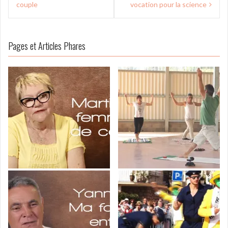
l’article
couple
vocation pour la science
Pages et Articles Phares