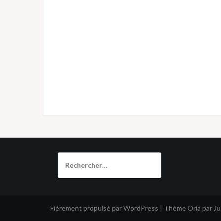
Rechercher :
Fièrement propulsé par WordPress
|
Thème
Oria
par J