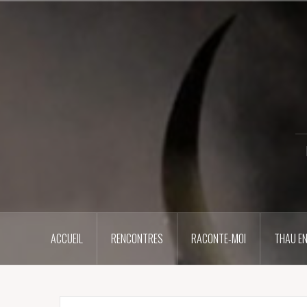
Aller
au
contenu
principal
ACCUEIL
RENCONTRES
RACONTE-MOI
THAU EN