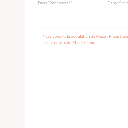
Dans "Rencontres"
Dans "Soci
Navigation
Les voeux à la population de Mèze : Préambule
de
les attentats de Charlie Hebdo
l’article