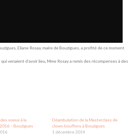
Bouzigues, Eliane Rosay, maire de Bouzigues, a profité de ce moment
s qui venaient d’avoir lieu, Mme Rosay a remis des récompenses à des
des voeux à la
Déambulation de la Masterclass de
 2016 – Bouzigues
clown bouffons à Bouzigues
2016
1 décembre 2014