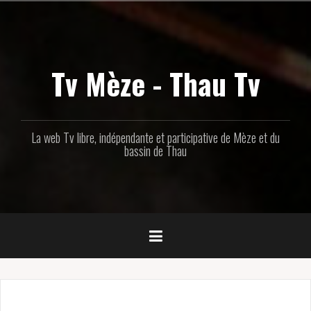
Aller
au
contenu
principal
Tv Mèze - Thau Tv
La web Tv libre, indépendante et participative de Mèze et du
bassin de Thau