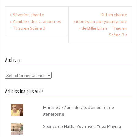
Navigation
Séverine chante
Kithim chante
de
« Zombie » des Cranberries
« idontwannabeyouanymore
l’article
– Thau en Scène 3
» de Billie Eilish – Thau en
Scène 3
Archives
Archives
Articles les plus vues
Martine : 77 ans de vie, d'amour et de
générosité
Séance de Hatha Yoga avec Yoga Mayura