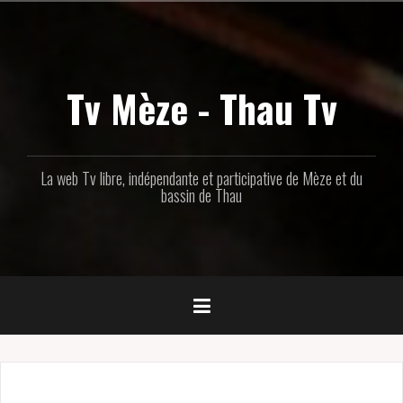
Aller
au
contenu
principal
Tv Mèze - Thau Tv
La web Tv libre, indépendante et participative de Mèze et du
bassin de Thau