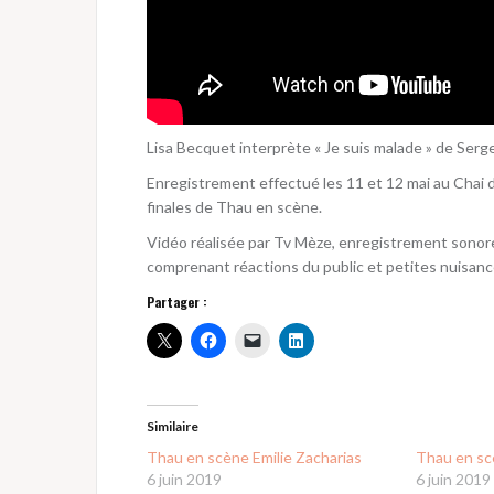
Lisa Becquet interprète « Je suis malade » de Serge
Enregistrement effectué les 11 et 12 mai au Chai d
finales de Thau en scène.
Vidéo réalisée par Tv Mèze, enregistrement sonore 
comprenant réactions du public et petites nuisance
Partager :
Similaire
Thau en scène Emilie Zacharias
Thau en sc
6 juin 2019
6 juin 2019