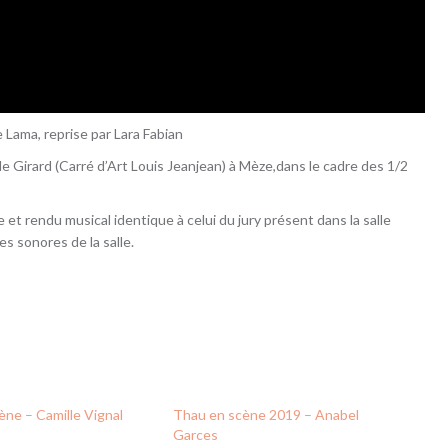
 Lama, reprise par Lara Fabian
e Girard (Carré d’Art Louis Jeanjean) à Mèze,dans le cadre des 1/2
et rendu musical identique à celui du jury présent dans la salle
s sonores de la salle.
ène – Camille Vignal
Thau en scène 2019 – Anabel
Garces