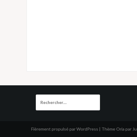
Rechercher :
Fièrement propulsé par WordPress
|
Thème
Oria
par J