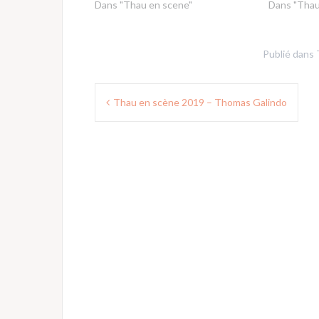
Dans "Thau en scene"
Dans "Thau
Publié dans
Navigation
Thau en scène 2019 – Thomas Galindo
de
l’article