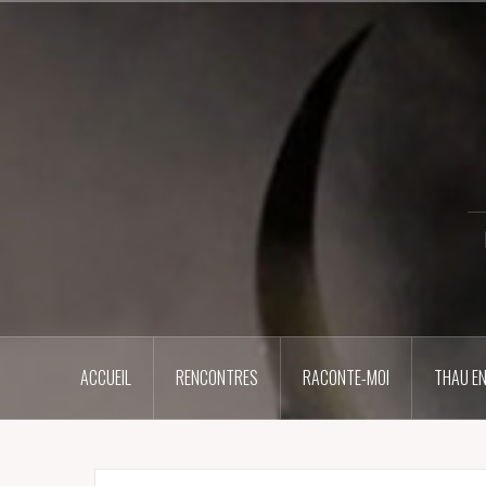
Aller
au
contenu
principal
ACCUEIL
RENCONTRES
RACONTE-MOI
THAU EN