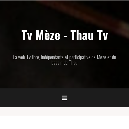
Aller
au
contenu
principal
Tv Mèze - Thau Tv
La web Tv libre, indépendante et participative de Mèze et du
bassin de Thau