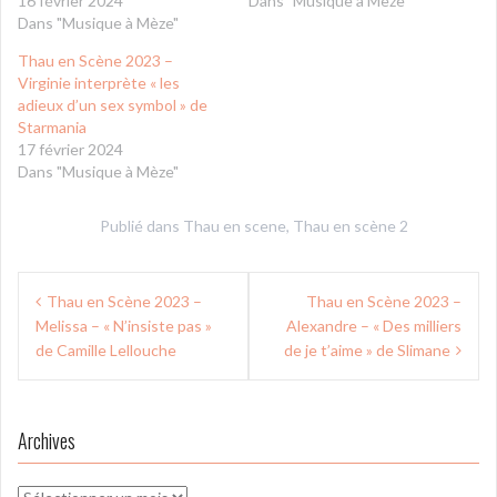
16 février 2024
Dans "Musique à Mèze"
Dans "Musique à Mèze"
Thau en Scène 2023 –
Virginie interprète « les
adieux d’un sex symbol » de
Starmania
17 février 2024
Dans "Musique à Mèze"
Publié dans
Thau en scene
,
Thau en scène 2
Navigation
Thau en Scène 2023 –
Thau en Scène 2023 –
de
Melissa – « N’insiste pas »
Alexandre – « Des milliers
l’article
de Camille Lellouche
de je t’aime » de Slimane
Archives
Archives