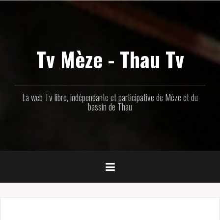
Aller
au
contenu
principal
Tv Mèze - Thau Tv
La web Tv libre, indépendante et participative de Mèze et du
bassin de Thau