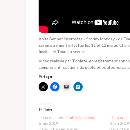
Anita Bennet interprète « Stormy Monday » de Eva
Enregistrement effectué les 11 et 12 mai au Chai d
finales de Thau en scène.
Vidéo réalisée par Tv Mèze, enregistrement sonore 
comprenant réactions du public et petites nuisance
Partager :
Similaire
Thau en scène Emilie Zacharias
Thau en sc
6 juin 2019
6 juin 2019
Dans "Thau en scene"
Dans "Thau