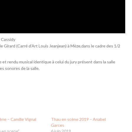
 Cassidy
e Girard (Carré d’Art Louis Jeanjean) à Mèze,dans le cadre des 1/2
et rendu musical identique à celui du jury présent dans la salle
s sonores de la salle.
ène – Camille Vignal
Thau en scène 2019 – Anabel
Garces
 en scene"
6 juin 2019