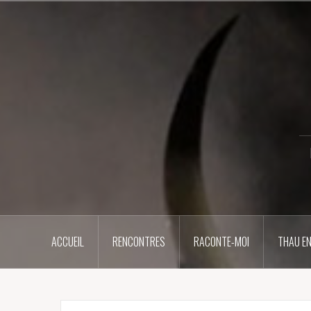
Aller
au
contenu
principal
ACCUEIL
RENCONTRES
RACONTE-MOI
THAU EN