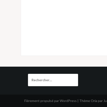
Rechercher :
Fièrement propulsé par WordPress
|
Thème
Oria
par J