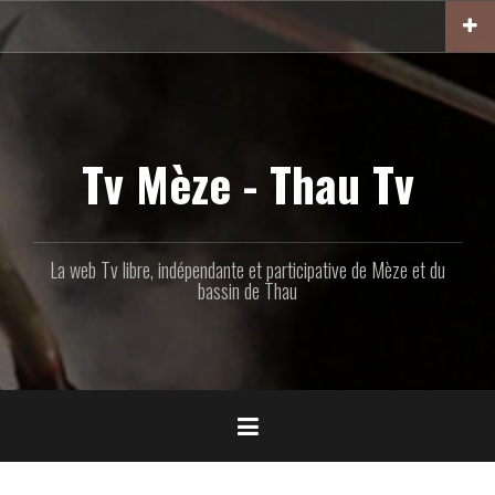
Aller
au
contenu
principal
Tv Mèze - Thau Tv
La web Tv libre, indépendante et participative de Mèze et du
bassin de Thau