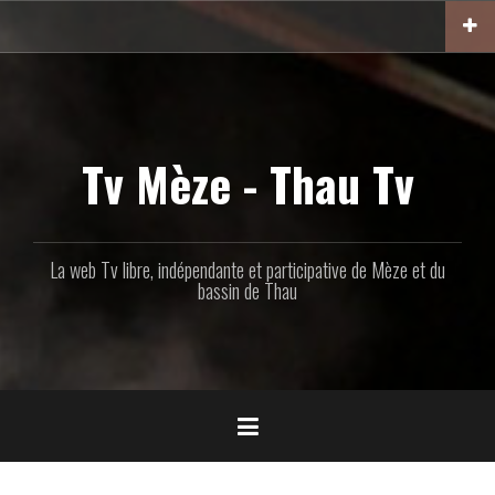
Aller
au
contenu
principal
Tv Mèze - Thau Tv
La web Tv libre, indépendante et participative de Mèze et du
bassin de Thau