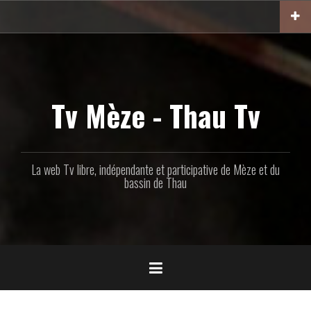
Aller
au
contenu
principal
Tv Mèze - Thau Tv
La web Tv libre, indépendante et participative de Mèze et du
bassin de Thau