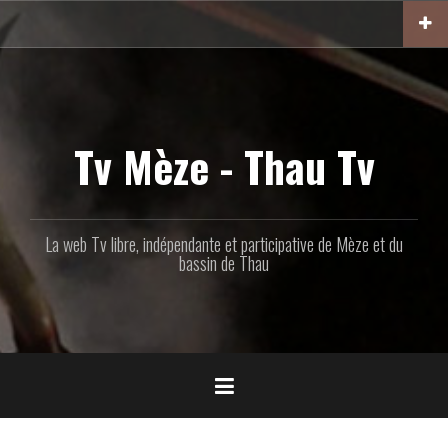
Aller
au
contenu
principal
Tv Mèze - Thau Tv
La web Tv libre, indépendante et participative de Mèze et du
bassin de Thau